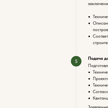
заключени
Техниче
Описани
построе
Соответ
строите
Подача д
Подготовл
Техниче
Проектн
Техниче
Согласи
Квитанц
Заявление