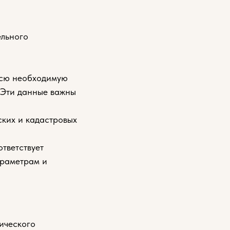
ельного
 всю необходимую
 Эти данные важны
ских и кадастровых
ответствует
араметрам и
ического