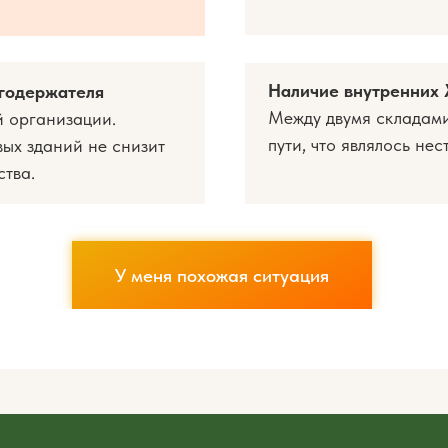
Наличие внутренних
огодержателя
Между двумя складам
й организации.
пути, что являлось не
вых зданий не снизит
тва.
У меня похожая ситуация