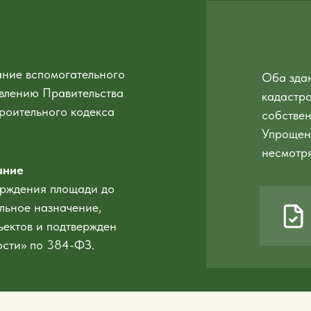
ние вспомогательного
Оба зда
овлению Правительства
кадастро
троительного кодекса
собствен
Упрощен
несмотря
ание
ерждения площади до
ельное назначение,
ъектов и подтвержден
ости» по 384-ФЗ.