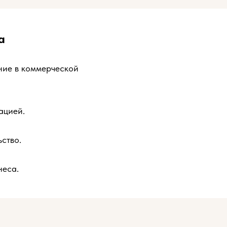
а
ние в коммерческой
ацией.
ство.
неса.