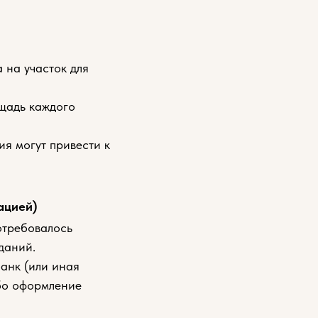
 на участок для
щадь каждого
ия могут привести к
ацией)
отребовалось
даний.
банк (или иная
ибо оформление