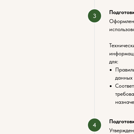
Подготовк
Оформлени
использова
Техническ
информаци
для:
Правиль
данных 
Соответ
требова
назнач
Подготов
Утвержден