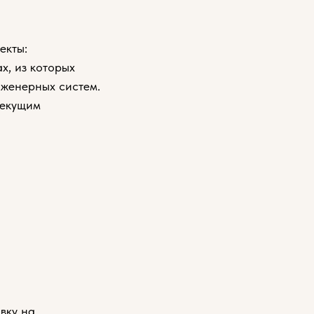
екты:
х, из которых
нженерных систем.
текущим
вку на