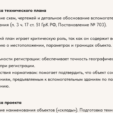
а технического плана
е схем, чертежей и детальное обоснование вспомогат
ния (п. 3 ч. 17 ст. 51 ГрК РФ, Постановление № 703).
ий план играет критическую роль, так как он содержит
ю о местоположении, параметрах и границах объекта.
ности регистрации: обеспечивает точность географиче
при регистрации.
ствия нормативам: помогает подтвердить, что объект со
ниям, предъявляемым к вспомогательным зданиям по п
ению.
ка проекта
ие наименования объектов («склады»). Подготовка техн