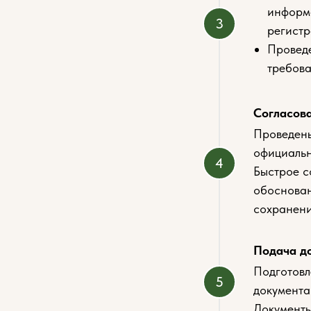
информа
регистр
Проведе
требова
Согласов
Проведены
официаль
Быстрое с
обоснован
сохранени
Подача д
Подготовл
документа
Документы