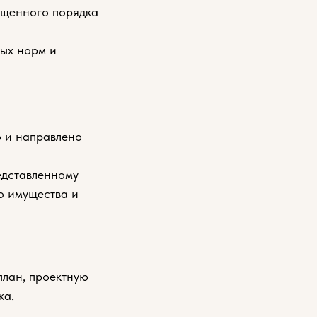
ощенного порядка
ых норм и
о и направлено
едставленному
о имущества и
план, проектную
ка.