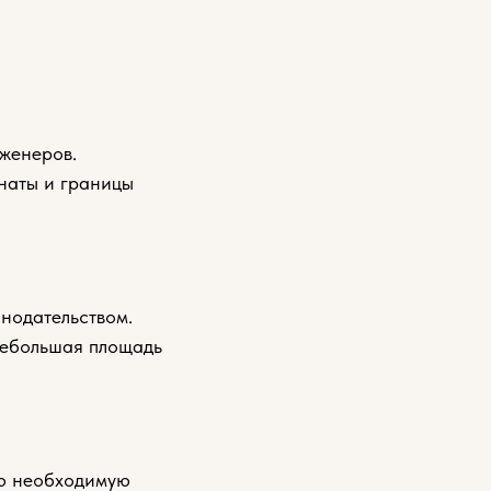
женеров.
наты и границы
онодательством.
небольшая площадь
сю необходимую