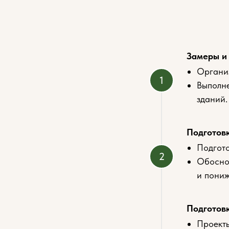
Замеры и
Организ
Выполне
зданий.
Подготовк
Подгото
Обоснов
и пониж
Подготов
Проекты