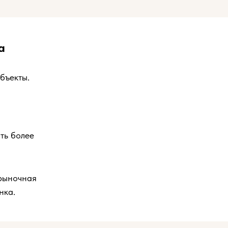
а
бъекты.
ть более
 рыночная
нка.