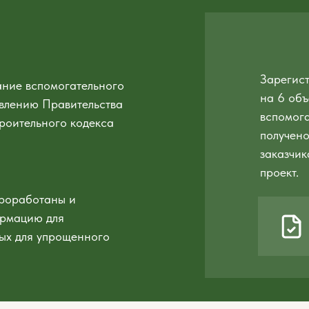
Зарегис
ние вспомогательного
на 6 объ
овлению Правительства
вспомога
троительного кодекса
получено
заказчи
проект.
проработаны и
рмацию для
мых для упрощенного