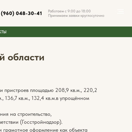
Работаем с 9:00 до 18:00
 (960) 048-30-41
Принимаем заявки круглосуточно
КТЫ
й области
и пристроев площадью 208,9 кв.м., 220,2
.м., 136,7 кв.м., 132,4 кв.м.в упрощённом
ния на строительство,
етствии (Госстройнадзор).
и грамотное оформление как объекта